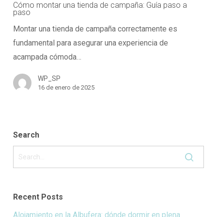
una
Cómo montar una tienda de campaña: Guía paso a
paso
tienda
Montar una tienda de campaña correctamente es
de
fundamental para asegurar una experiencia de
campaña:
acampada cómoda…
Guía
paso
WP_SP
a
16 de enero de 2025
paso
Search
Recent Posts
Alojamiento en la Albufera: dónde dormir en plena