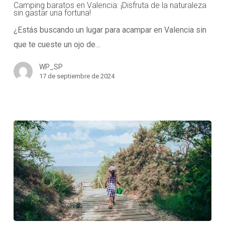
en
Camping baratos en Valencia: ¡Disfruta de la naturaleza
sin gastar una fortuna!
Valencia:
¿Estás buscando un lugar para acampar en Valencia sin
¡Disfruta
que te cueste un ojo de…
de
la
WP_SP
naturaleza
17 de septiembre de 2024
sin
gastar
una
fortuna!