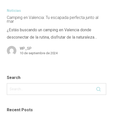
Camping
en
Noticias
Valencia:
Camping en Valencia: Tu escapada perfecta junto al
mar
Tu
¿Estás buscando un camping en Valencia donde
escapada
desconectar de la rutina, disfrutar de la naturaleza…
perfecta
junto
WP_SP
al
10 de septiembre de 2024
mar
Search
Recent Posts