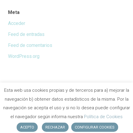
Meta
Acceder
Feed de entradas
Feed de comentarios
WordPress.org
Esta web usa cookies propias y de terceros para a) mejorar la
navegación b) obtener datos estadísticos de la misma. Por la
©
Copyright Collvert camping 2018
|
Política cookies
|
Política de privacidad
|
Aviso Legal
navegación se acepta el uso y si no lo desea puede configurar
Designed by
Moma publicidad
el navegador según informa nuestra
Política de Cookies
facebook
ACEPTO
RECHAZAR
CONFIGURAR COOKIES