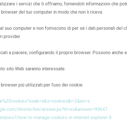
izzare i servizi che ti offriamo, fornendoti informazioni che pot
 il browser del tuo computer in modo che non li riceva.
al suo computer e non forniscono di per sé i dati personali del cl
ri provider.
ccati a piacere, configurando il proprio browser. Possono anche 
esto sito Web saranno interessate.
browser più utilizzati per l’uso dei cookie:
orrar%20cookies?esab=a&s=cookies&r=2&as=s
google.com/chrome/bin/answer.py?hl=es&answer=95647
indows7/how-to-manage-cookies-in-internet-explorer-9