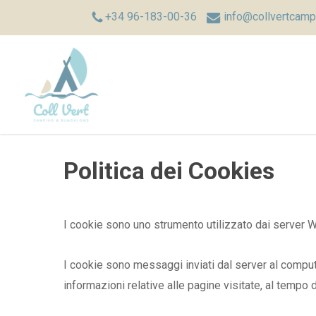
Skip
+34 96-183-00-36
info@collvertcamp
to
main
content
Politica dei Cookies
I cookie sono uno strumento utilizzato dai server We
I cookie sono messaggi inviati dal server al compute
informazioni relative alle pagine visitate, al tempo 