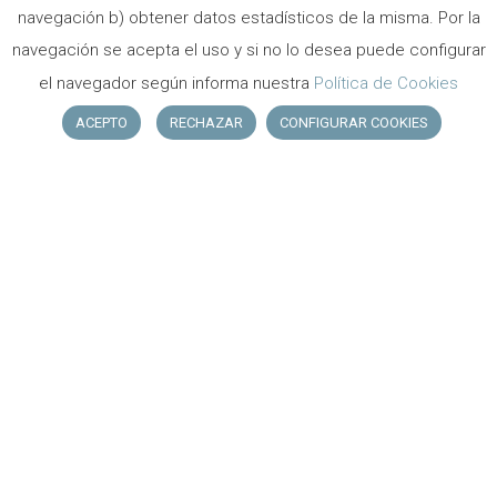
navegación b) obtener datos estadísticos de la misma. Por la
Cocina con menaje
navegación se acepta el uso y si no lo desea puede configurar
el navegador según informa nuestra
Política de Cookies
Nevera
ACEPTO
RECHAZAR
CONFIGURAR COOKIES
Microondas
Porche con mesa jardín y sillas
Plaza para parking
Sábanas y toallas incluidas
Cambio de sábanas y toallas semanalmente
Hora entrada:
15.30
Hora salida:
11.00